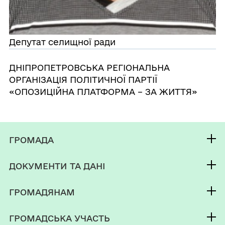
Депутат селищної ради
ДНІПРОПЕТРОВСЬКА РЕГІОНАЛЬНА
ОРГАНІЗАЦІЯ ПОЛІТИЧНОЇ ПАРТІЇ
«ОПОЗИЦІЙНА ПЛАТФОРМА – ЗА ЖИТТЯ»
ГРОМАДА
Контакти та звернення
ДОКУМЕНТИ ТА ДАНІ
селищний голова
Фінанси
Депутатський корпус
ГРОМАДЯНАМ
Паспорт громади
Кабінет мешканця
ГРОМАДСЬКА УЧАСТЬ