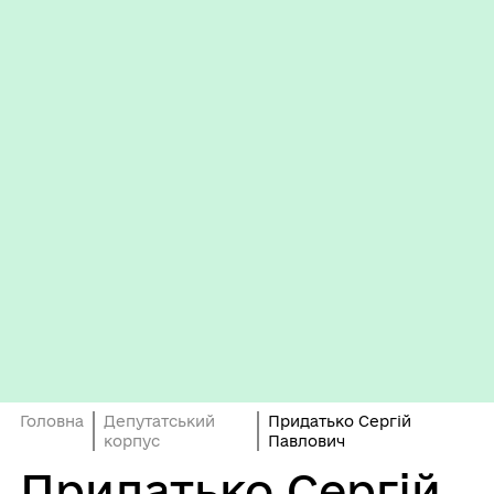
Головна
Депутатський
Придатько Сергій
корпус
Павлович
Придатько Сергій