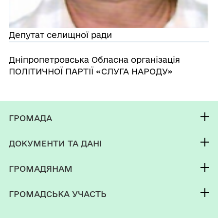
Депутат селищної ради
Дніпропетровська Обласна організація
ПОЛІТИЧНОЇ ПАРТІЇ «СЛУГА НАРОДУ»
ГРОМАДА
Контакти та звернення
ДОКУМЕНТИ ТА ДАНІ
селищний голова
Фінанси
Депутатський корпус
ГРОМАДЯНАМ
Паспорт громади
Кабінет мешканця
ГРОМАДСЬКА УЧАСТЬ
Послуги
Громадський бюджет