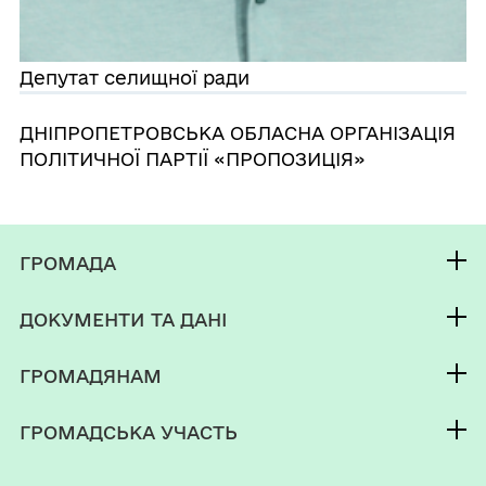
Депутат селищної ради
ДНІПРОПЕТРОВСЬКА ОБЛАСНА ОРГАНІЗАЦІЯ
ПОЛІТИЧНОЇ ПАРТІЇ «ПРОПОЗИЦІЯ»
ГРОМАДА
Контакти та звернення
ДОКУМЕНТИ ТА ДАНІ
селищний голова
Фінанси
Депутатський корпус
ГРОМАДЯНАМ
Паспорт громади
Кабінет мешканця
ГРОМАДСЬКА УЧАСТЬ
Послуги
Громадський бюджет