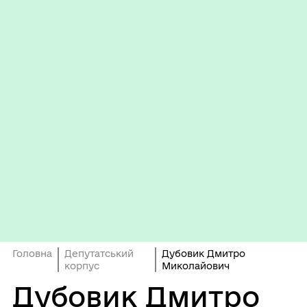
Головна
Депутатський
Дубовик Дмитро
корпус
Миколайович
Дубовик Дмитро