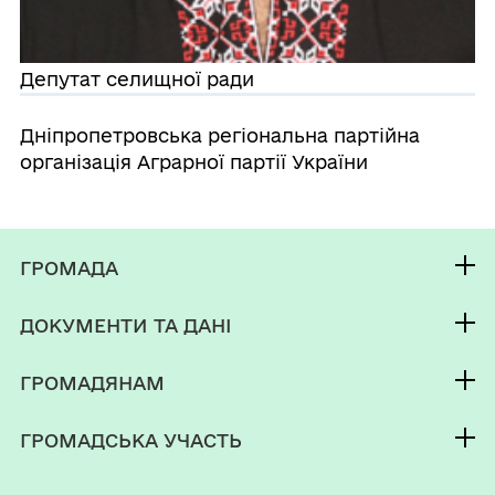
Депутат селищної ради
Дніпропетровська регіональна партійна
організація Аграрної партії України
ГРОМАДА
Контакти та звернення
ДОКУМЕНТИ ТА ДАНІ
селищний голова
Фінанси
Депутатський корпус
ГРОМАДЯНАМ
Паспорт громади
Кабінет мешканця
ГРОМАДСЬКА УЧАСТЬ
Послуги
Громадський бюджет