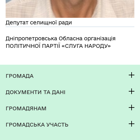
Депутат селищної ради
Дніпропетровська Обласна організація
ПОЛІТИЧНОЇ ПАРТІЇ «СЛУГА НАРОДУ»
ГРОМАДА
Контакти та звернення
ДОКУМЕНТИ ТА ДАНІ
селищний голова
Фінанси
Депутатський корпус
ГРОМАДЯНАМ
Паспорт громади
Кабінет мешканця
ГРОМАДСЬКА УЧАСТЬ
Послуги
Громадський бюджет