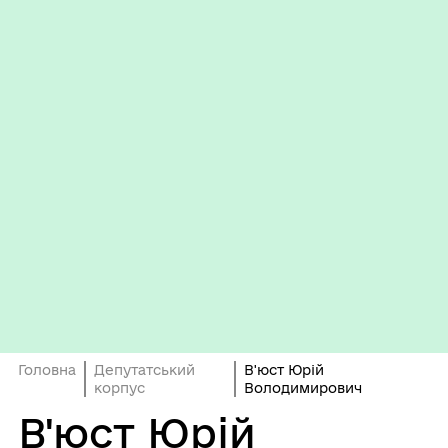
Головна
Депутатський
В'юст Юрій
корпус
Володимирович
В'юст Юрій