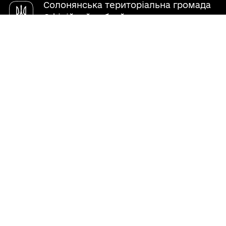
Солонянська територіальна громада
Офіційний вебсайт
Створено в межах швейцарсько-української
Програми «Електронне урядування задля
підзвітності влади та участі громади» (EGAP), що
реалізується Фондом Східна Європа у партнерстві
з Міністерством цифрової трансформації України
за підтримки Швейцарії.
Хочете такий сайт з чат-ботом для громади?
Весь контент доступний за ліцензією Creative
Commons Attribution 4.0 International license,
якщо не зазначено інше.
Слідкуй за нами тут: