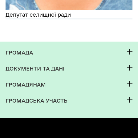
Депутат селищної ради
ГРОМАДА
Контакти та звернення
ДОКУМЕНТИ ТА ДАНІ
селищний голова
Фінанси
Депутатський корпус
ГРОМАДЯНАМ
Паспорт громади
Кабінет мешканця
ГРОМАДСЬКА УЧАСТЬ
Послуги
Громадський бюджет
Чат-бот «СВОЇ»
Електронні консультації
Довідник закладів