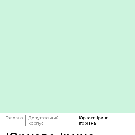
Головна
Депутатський
Юркова Ірина
корпус
Ігорівна