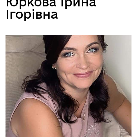
Юркова Ірина
Ігорівна