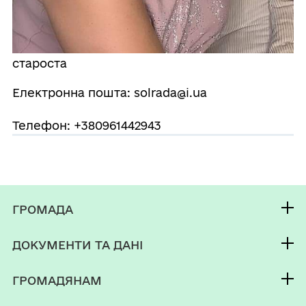
староста
Електронна пошта: solrada@i.ua
Телефон: +380961442943
ГРОМАДА
Контакти та звернення
ДОКУМЕНТИ ТА ДАНІ
селищний голова
Фінанси
Депутатський корпус
ГРОМАДЯНАМ
Паспорт громади