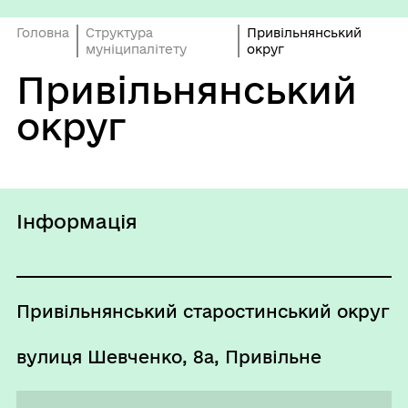
Головна
Структура
Привільнянський
муніципалітету
округ
Привільнянський
округ
Інформація
Привільнянський старостинський округ
вулиця Шевченко, 8а, Привільне