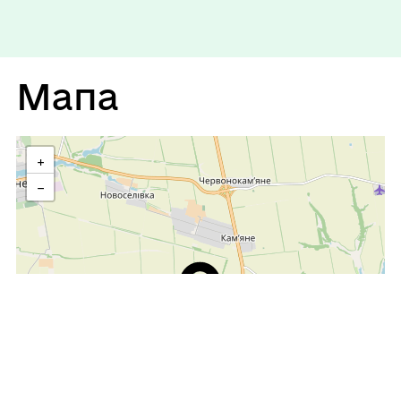
Мапа
+
−