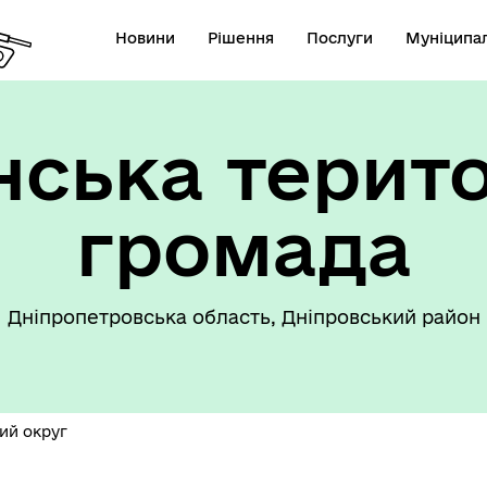
Новини
Рішення
Послуги
Муніципал
ська терит
громада
Дніпропетровська область, Дніпровський район
ий округ