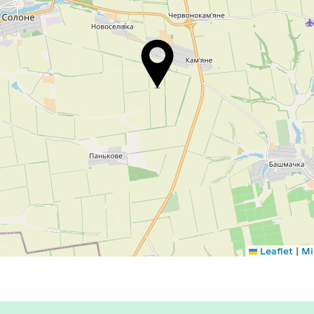
|
Leaflet
Мі