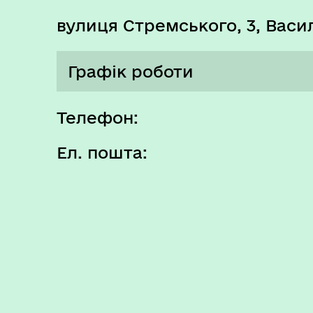
вулиця Стремського, 3, Васи
Графік роботи
Понеділок
Телефон:
Ел. пошта:
Вівторок
Середа