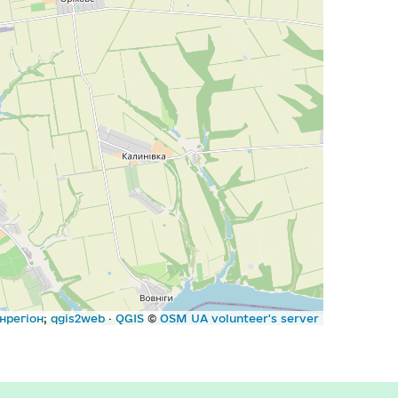
нрегіон
;
qgis2web
·
QGIS
©
OSM UA volunteer's server