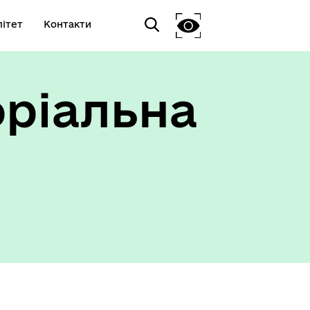
ітет
Контакти
оріальна