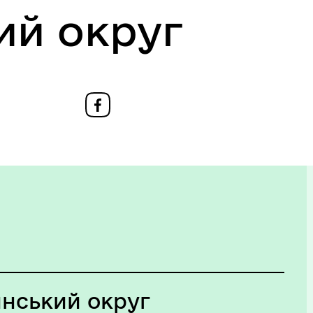
ий округ
инський округ