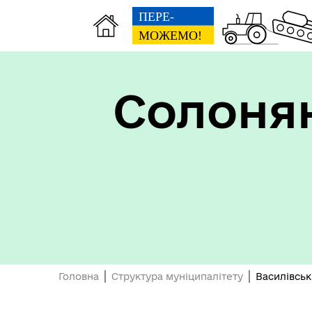
Солонян
Головна
Структура муніципалітету
Василівськ